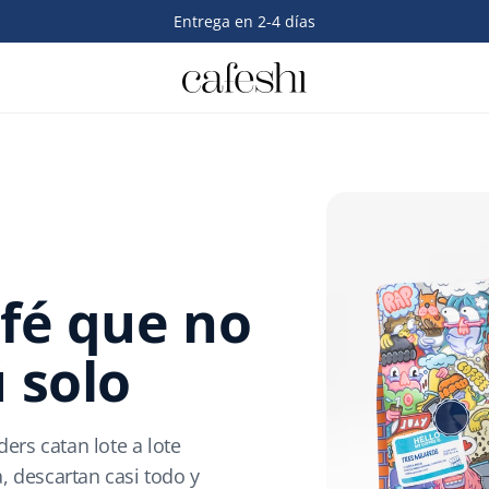
Elige 3 o más cafés y llévatelos con descuento
afé que no
 solo
rs catan lote a lote
, descartan casi todo y