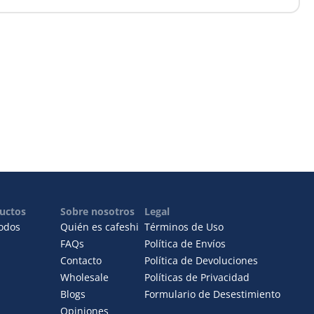
uctos
Sobre nosotros
Legal
todos
Quién es cafeshi
Términos de Uso
FAQs
Política de Envíos
Contacto
Política de Devoluciones
Wholesale
Políticas de Privacidad
Blogs
Formulario de Desestimiento
Opiniones